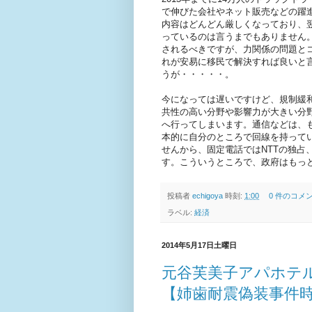
で伸びた会社やネット販売などの躍
内容はどんどん厳しくなっており、
っているのは言うまでもありません
されるべきですが、力関係の問題と
れが安易に移民で解決すれば良いと
うが・・・・・。
今になっては遅いですけど、規制緩
共性の高い分野や影響力が大きい分
へ行ってしまいます。通信などは、
本的に自分のところで回線を持って
せんから、固定電話ではNTTの独占
す。こういうところで、政府はもっ
投稿者
echigoya
時刻:
1:00
0 件のコメ
ラベル:
経済
2014年5月17日土曜日
元谷芙美子アパホテ
【姉歯耐震偽装事件