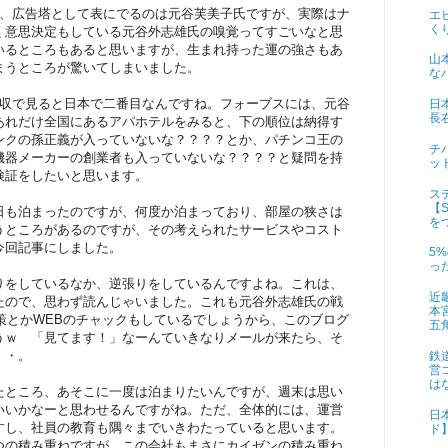
り、広告塔として表にでるのは元谷芙美子氏ですが、実際はナ
エ
く
く意思決定もしている元谷外志雄氏の嗅覚ってすごいなと思
いるところもあると思いますが、生まれ持った運の強さもあ
山
まうところが驚いてしまいました。
な
年収で見ると日本で二番目なんですね。フォーブスには、元谷
日
長
あれだけ全国にあるアパホテルをみると、下の順位は納得す
ンクの孫正義が入っていないな？？？？とか、パチンコ王の
チ
機器メーカーの創業者も入っていないな？？？？と疑問を持
ッ
検証をしたいと思います。
ス
【S
日も泊まったのですが、何度か泊まっており、部屋の狭さは
を
うところがあるのですが、その考えられたサービスやコスト
今回記事にしました。
5
っ
りをしているなか、逆張りをしているんですよね。これは、
近
たので、思わず読んじゃいました。これも元谷外志雄氏の戦
本
策とかWEBのチャックもしているでしょうから、このブログ
五
うｗ 「見てます！」なーんていきなりメールが来たら、そ
・・。
鉄
営
は
たところ、あそこに一度は泊まりたいんですが、週末は思い
いいかなーと思わせるんですがね。ただ、全体的には、運営
日
すし、社員の教育も隅々までいきわたっていると思います。
ド
つの積み重ねですが、この会社もまさにカイゼンの積み重ね