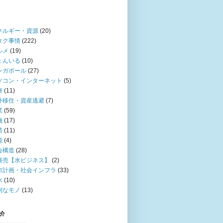
ネルギー・資源
(20)
タク事情
(222)
ルメ
(19)
ょんいる
(10)
ンガポール
(27)
ソコン・インターネット
(5)
療
(11)
外移住・資産逃避
(7)
業
(59)
融
(17)
済
(11)
能
(4)
会構造
(28)
商売【水ビジネス】
(2)
市計画・社会インフラ
(33)
水
(10)
利なモノ
(13)
介