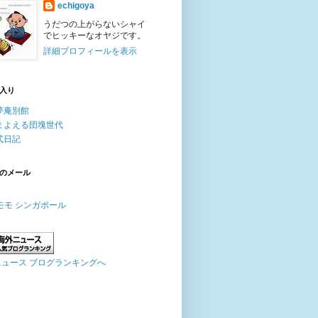
echigoya
うだつの上がらないシャイ
でヒッキーなオヤジです。
詳細プロフィールを表示
入り
夢庵別館
まよえる団塊世代
式日記
のメール
ニュース ブログランキングへ