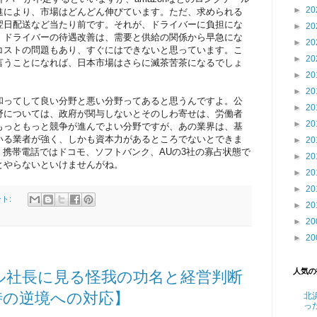
►
20
進により、市場はどんどん伸びています。ただ、求められる
翌日配送など当たり前です。それが、ドライバーに負担にな
►
20
。ドライバーの待遇改善は、需要と供給の関係から早急にな
►
20
コストの問題もあり、すぐにはできないと思っています。こ
►
20
言うことになれば、日本市場はさらに滅茶苦茶になるでしょ
►
20
►
20
和ってして良い分野と悪い分野ってあると思うんですよ。公
►
20
野については、政府が関与しないとそのしわ寄せは、労働者
►
20
もっともっと競争が進んでよい分野ですが、あの業界は、基
いる業者が強く、しかも資本力があるところでないとできま
►
20
、携帯電話ではドコモ、ソフトバンク、AUの3社の寡占状態で
►
20
とやらないといけませんがね。
►
20
►
20
ント:
►
20
►
20
►
20
人気の
ル社長に見る怪我の功名と経営判断
時の逆境への対応】
北
っ