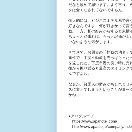
だなと改めて思います。よく言う、P
クは全くなされてないですもん。
個人的には、ビジネスホテル系で言
好きなんですよ。何が好きかって言
ね。一方、私の好みからすると東横
ちょっと頑張れば、もっと評価が上
いないような気がします。
さてさて、お題目の「怪我の功名」
事件で、丁度不動産を売っぱらった
を返したと。丁度市況の良い時に売
後から振り返ると最高のタイミング
んですよね。
なぜか、貧乏人の僻みかもしれませ
スに変えてしまうということがヨー
かね。
●アパグループ
https://www.apahotel.com/
http://www.apa.co.jp/company/inde