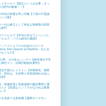
ヒメオーナー【船主というお仕事：ざっ
り2兆円の船価！！】
本印店の幸運を呼ぶ印鑑【三宿の不思議
ハンコ屋】
本一の山林王として有名な島根県の田部
右衛門
バリーヒルズ【本当の名をワンハンドレ
ドヒルズ：バブル経済の遺跡】
ティーブジョブスの伝説のスピーチ
teve Jobs Speech at Stanford：点と点
つなぐもの】
%の男、その名もハンマー【銅市場を牛耳
た商社マン：住商巨額損失事件】
畿五芒星のレイライン【伊勢神宮、熊野
宮、伊吹山、元伊勢と伊弉諾神社を結ぶ
角形】
道・高速鉄道と高速道路の建設費用と運
コスト【良質なインフラがなければ発展
ない】
本を見捨てる富裕層【週間ダイヤモン
】