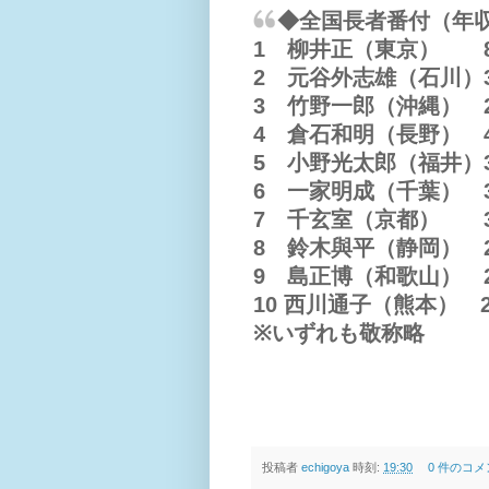
◆全国長者番付（年
1 柳井正（東京） 8
2 元谷外志雄（石川）
3 竹野一郎（沖縄） 
4 倉石和明（長野） 
5 小野光太郎（福井）3
6 一家明成（千葉） 3
7 千玄室（京都） 3
8 鈴木與平（静岡） 2
9 島正博（和歌山） 2
10 西川通子（熊本） 2
※いずれも敬称略
投稿者
echigoya
時刻:
19:30
0 件のコメ