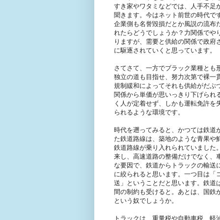
すき家やワタミなどでは、人手不足
聞きます。今はネット前世の時代で
企業側も名誉毀損だとか風説の流布
れたらどうでしょうか？力関係でや
りますが、需要と供給の関係で政府
に駆逐されていくと思っています。
さてさて、一方でブラック業種とも
独立の道も目指せ、努力次第で裸一
規制緩和によってそれも供給がだぶ
関係から単価が思いっきり下げられ
く人が定着せず、しかも運転免許を
られるような環境です。
時代を遡ってみると、かつては鉄道
た鉄道路線は、築地のような青果や
鉄道路線が乗り入れられていました
来し、高速道路の整備だけでなく、
な要因で、鉄道からトラックの輸送
に絞られると思います。一つ目は「
送」ということだと思います。鉄道
間の制約も受けると。あとは、国鉄
という奴でしょうか。
トラックは、重量税や自動車税、軽