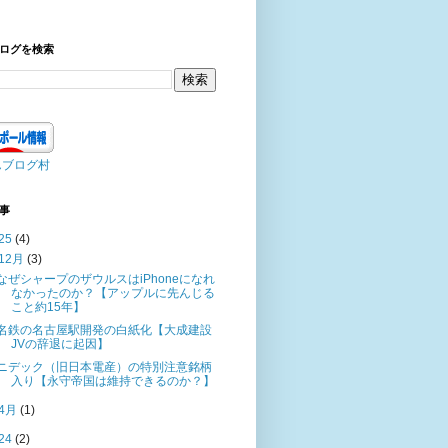
ログを検索
んブログ村
事
25
(4)
12月
(3)
なぜシャープのザウルスはiPhoneになれ
なかったのか？【アップルに先んじる
こと約15年】
名鉄の名古屋駅開発の白紙化【大成建設
JVの辞退に起因】
ニデック（旧日本電産）の特別注意銘柄
入り【永守帝国は維持できるのか？】
4月
(1)
24
(2)