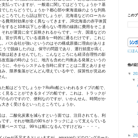
を支払っていますが、一般道に関してはどうでしょうか？基
道でしたらどうでしょうか？都心部や東海道線のような列島
るところでしたら話は別でしょうが、北海道などのローカル
このブ
かる費用対効果が全く異なってきます。JR北海道の赤字体質
手をすると10本以下しか通らない専用の線路に費用をそこま
、それが運賃に全て反映されるからです。一方、国道などの
は、皆が共有している道路を一時的に通るだけです。これじ
ん。バス会社が強いというのはその構成原価に理由がありま
向こうで脱線したのは、保守の問題であり、運行頻度が高く、
にほ
事故は起きませんでした。こんなところにも経済合理性の影
島改造論の時のように、地方も含めた均衡ある発展というの
他の記
ように、今からシステムを当時に戻すことは二度とありませ
進み、限界集落がどんどん増えている中で、採算性が見込め
▼
20
せん。
▼
た船はどうでしょうか？RoRo船といわれるタイプの船で、
よく見ることができるタイプの船です。これは、トラックが
プのものですので、便利なのですが、いかんせん、時間がか
も大きく受けるといったところでしょうか。
送は、二酸化炭素を減らすという面では、注目されても、利
らです。それが物流の90％がトラックによって支えらている
重量ベースでは、99％は船になるんですけどね・・・・。
►
►
20
ライバーが不足するといいますが、amazonなどのロングテール