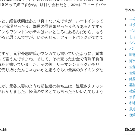
DCAって奴ですかね。駄目な会社だと、本当にフィードバッ
ラベル
エ
うと、経営状態はあまり良くないんですが、ルートインって
オ
うと浴場だったり、部屋の雰囲気だったり色々あるんですが
グ
インやワシントンホテルはいいところにあるんだから、もう
じ
がると思うんですが、いかんせん、フィードバックができて
シ
パ
ですが、元谷外志雄氏がマンガでも書いていたように、姉歯
医
って言うんですよね。そして、その売ったお金で有利子負債
海
れたと書いていました。その後、リーマンショックがあり、
企
で売り抜けたんじゃないかと思うぐらい最高のタイミングな
金
経
芸
んが、元谷夫妻のような超強運の持ち主は、逆境さえチャン
社
クわかりました。怪我の功名とでも言ったらいいんでしょう
水
都
風
便
x.html
自己紹