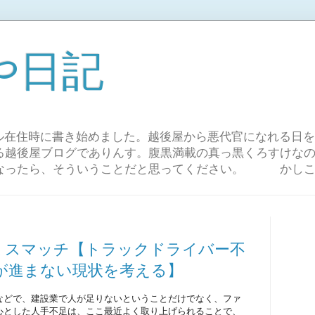
や日記
ール在住時に書き始めました。越後屋から悪代官になれる日
る越後屋ブログでありんす。腹黒満載の真っ黒くろすけな
になったら、そういうことだと思ってください。 かし
ミスマッチ【トラックドライバー不
が進まない現状を考える】
などで、建設業で人が足りないということだけでなく、ファ
心とした人手不足は、ここ最近よく取り上げられることで、