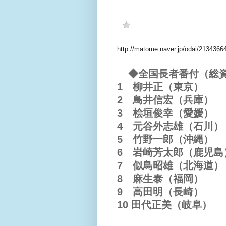
http://www.apa.co.jp/company/inde
http://matome.naver.jp/odai/213436
◆全国長者番付（総
1 柳井正（東京） 
2 鳥井信宏（兵庫） 
3 桧垣俊幸（愛媛） 
4 元谷外志雄（石川） 
5 竹野一郎（沖縄） 
6 岩崎芳太郎（鹿児島）
7 似鳥昭雄（北海道） 
8 麻生泰（福岡） 
9 高田明（長崎） 
10 田代正美（岐阜） 