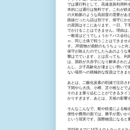
では通行料として、高速道路利用料
本的には通行は無料です。これが鉄
の大動脈のような高頻度の需要があ
路線だったら話は別です。保守にか
の原因はそこにあります。一日、下
でかけることはできません。理由は
一般道はどうでしょうか？バス会社
ゃ、同じ土俵で戦うことはできませ
す。JR貨物が函館のもうちょっと
保守が賄えたのでしたらあのような
響はでています。とは言っても、列
は、国鉄が大赤字になり解体された
んし、少子高齢化が凄まじい勢いで
ない場所への積極的な投資はできま
あとは、二酸化炭素の削減で注目され
下関やら大洗、小樽、苫小牧などで
そのまま乗り込むことができるタイ
かりすぎます。あとは、天候の影響
そんなこんなで、船や鉄道による輸
便性や費用の面では、勝手が悪いか
という現実です。国際物流になると
2015年までに14万人のトラックド