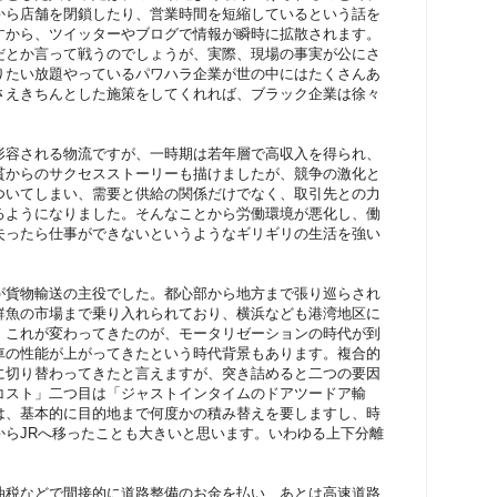
から店舗を閉鎖したり、営業時間を短縮しているという話を
すから、ツイッターやブログで情報が瞬時に拡散されます。
だとか言って戦うのでしょうが、実際、現場の事実が公にさ
りたい放題やっているパワハラ企業が世の中にはたくさんあ
さえきちんとした施策をしてくれれば、ブラック企業は徐々
形容される物流ですが、一時期は若年層で高収入を得られ、
貫からのサクセスストーリーも描けましたが、競争の激化と
ついてしまい、需要と供給の関係だけでなく、取引先との力
るようになりました。そんなことから労働環境が悪化し、働
失ったら仕事ができないというようなギリギリの生活を強い
が貨物輸送の主役でした。都心部から地方まで張り巡らされ
鮮魚の市場まで乗り入れられており、横浜なども港湾地区に
。これが変わってきたのが、モータリゼーションの時代が到
車の性能が上がってきたという時代背景もあります。複合的
に切り替わってきたと言えますが、突き詰めると二つの要因
コスト」二つ目は「ジャストインタイムのドアツードア輸
は、基本的に目的地まで何度かの積み替えを要しますし、時
からJRへ移ったことも大きいと思います。いわゆる上下分離
油税などで間接的に道路整備のお金を払い、あとは高速道路