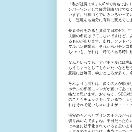
「私が社長です」のCMで有名であ
ンバーワンとして経営戦略だけでな
います。計算づくでいろいろやって
り、逆境をも自分に有利に変えてし
長者番付をみると資産で日本4位、
夫妻の名前はでてこないですけど、
るものがあります。あれ、ソフトバ
マルハン創業者、それからパチンコ
ちつつも、それは、時間のある時に
なんといっても、アパホテルには先
もうちょっとしてもらいたいなと思
意識には毎回、学ぶところが多く、
それよりも同社は、多くの人が順張
ホテルの部屋にマンガが置いてあっ
略だと思います。おそらく、SEO対
のこともチェックをしているでしょ
れはそれで驚いちゃいますが・・・
浦安のもともとプリンスホテルだっ
切り高いんですよね。平日だったら
は本当に効率化されていると思いま
トヨタのカイゼンは、本当に一つ一