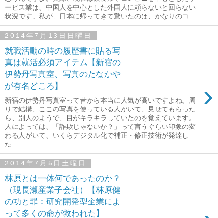
ービス業は、中国人を中心とした外国人に頼らないと回らない
状況です。私が、日本に帰ってきて驚いたのは、かなりのコ...
2014年7月13日日曜日
就職活動の時の履歴書に貼る写
真は就活必須アイテム【新宿の
伊勢丹写真室、写真のたなかや
›
が有名どころ】
新宿の伊勢丹写真室って昔から本当に人気が高いですよね。周
りで結構、ここの写真を使っている人がいて、見せてもらった
ら、別人のようで、目がキラキラしていたのを覚えています。
人によっては、「詐欺じゃないか？」って言うぐらい印象の変
わる人がいて、いくらデジタル化で補正・修正技術が発達し
た...
2014年7月5日土曜日
林原とは一体何であったのか？
（現長瀬産業子会社）【林原健
の功と罪：研究開発型企業によ
って多くの命が救われた】