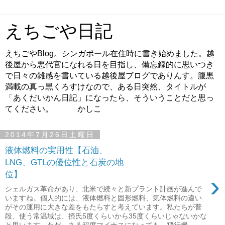
えちごや日記
えちごやBlog。シンガポール在住時に書き始めました。越
後屋から悪代官になれる日を目指し、備忘録的に思いつき
で日々の雑感を書いている越後屋ブログでありんす。腹黒
満載の真っ黒くろすけなので、ある日突然、タイトルが
「あくだいかん日記」になったら、そういうことだと思っ
てください。 かしこ
2014年7月26日土曜日
液体燃料の実用性【石油、
LNG、GTLの優位性と石炭の地
位】
›
シェルガス革命があり、北米で続々と新プラント計画が進んで
いますね。個人的には、液体燃料と固形燃料、気体燃料の違い
がその運用に大きな差をもたらすと考えています。私たちが普
段、使う常温域は、摂氏5度くらいから35度くらいじゃないかな