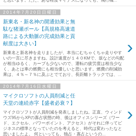
と思います。ただ、ある程度マイナスになっても、飛行機...
2014年7月20日日曜日
新東名・新名神の開通効果と無
駄な猪瀬ポール【高規格高速道
路による大動脈の完成効果と貢
›
献度は大きい】
新東名と新名神を走りましたが、本当にむちゃくちゃ走りやす
いの一言に尽きますね。設計速度が１４０KMで、坂などの勾配
が相当ゆるく、カーブも少ないので、運転の疲労度は相当少な
く、あとは車の燃費にも相当優しいと思います。燃費の削減効
果は、４％～７％に及ぶとでており、長距離トラックでは、...
2014年7月16日水曜日
マイクロソフトの人員削減と任
天堂の連続赤字【盛者必衰？】
›
マイクロソフトが人員削減を発表しましたね。正直、ウィンド
ウズ95からXPの寡占状態の時、後はオフィスシリーズ（ワー
ド、エクセル、パワーポイント、アクセス）がそれに伴ってビ
ジネスの標準となっていたのを考えると、時代は変わったなと
思いましたよ。 何といっても、独占・寡占というの...