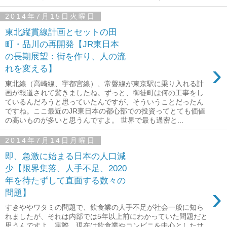
2014年7月15日火曜日
東北縦貫線計画とセットの田
町・品川の再開発【JR東日本
の長期展望：街を作り、人の流
›
れを変える】
東北線（高崎線、宇都宮線）、常磐線が東京駅に乗り入れる計
画が報道されて驚きましたね。ずっと、御徒町は何の工事をし
ているんだろうと思っていたんですが、そういうことだったん
ですね。ここ最近のJR東日本の都心部での投資ってとても価値
の高いものが多いと思うんですよ。 世界で最も過密と...
2014年7月14日月曜日
即、急激に始まる日本の人口減
少【限界集落、人手不足、2020
年を待たずして直面する数々の
›
問題】
すきややワタミの問題で、飲食業の人手不足が社会一般に知ら
れましたが、それは内部では5年以上前にわかっていた問題だと
思うんですよ。実際、現在は飲食業やコンビニを中心としたサ