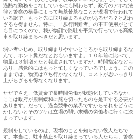
過酷な勤務をこなしているにも関わらず、政府のアホな法
律と警察の横暴によって無茶苦茶なことが現場で行われて
いる訳で、もっと先に取り締まるものがあるだろ？と思わ
ざるを得ません。特に、「歩行困難者」の不正使用がとて
も目につくので、我が物顔で路駐を平気で行っている高級
車を取り締まるべきだと思います。
弱い者いじめ、取り締まりやすいところから取り締まるな
んて、ホント糞だなとおもいますよ。１０年前に比べて、
物量は３割増えたと報道されていますが、時間指定なども
あり、感覚的にはもっと忙しくなっているでしょう。この
ままでは、物流は立ち行かなくなり、コストが思いっきり
上がらざるを得なくなります。
ただでさえ、低賃金で長時間労働が状態化しているなか、
ここは政府が規制緩和に舵を切ったものを是正する必要が
あります。だって、過当競争の業界ですからそれをどうに
かしないとそのツケは立場の弱い末端の労働者に行くに決
まっています。
規制をしているのは、現場のことを知らない役人たちで
す。本当に、駐車禁止を取り締まっている人たちも、警察