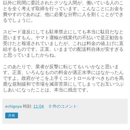
以外に民間に委託されたクソな人間が、働いている人のこ
とを全く考えず取締を行っています。こんなことにお金を
費やすのであれば、他に必要な分野に人を割くことができ
るでしょうに。
スピード違反にしても駐車禁止にしても本当に駄目だなと
思いますもん。ヤマト運輸が残業代の不払いで是正勧告を
受けたと報道されていましたが、これは料金の値上げに直
結するものです。正直、いままでの配送料自体が安すぎる
と思っていましたからね。
このあたりで、業者が反撃に転じてもいいかなと思いま
す。正直、いろんなものの料金が適正水準にはなかったん
ですよ。政府がそこを上手くコントロールすべきものを馬
鹿な規制緩和で市場を滅茶苦茶にしてしまってお互いつぶ
しあいになったことは、本当に残念です。
echigoya
時刻:
11:04
0 件のコメント:
共有