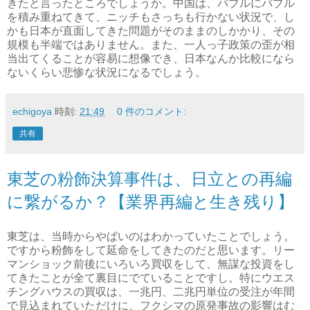
きたと言ったところでしょうか。中国は、バブルにバブル
を積み重ねてきて、ニッチもさっちも行かない状況で、し
かも日本が直面してきた問題がそのままのしかかり、その
規模も半端ではありません。また、一人っ子政策の歪が相
当出てくることが容易に想像でき、日本なんか比較になら
ないくらい悲惨な状況になるでしょう。
echigoya
時刻:
21:49
0 件のコメント:
共有
東芝の粉飾決算事件は、日立との再編
に繋がるか？【業界再編と生き残り】
東芝は、当時からやばいのはわかっていたことでしょう。
ですから粉飾をして延命をしてきたのだと思います。リー
マンショック前後にいろいろ買収をして、無謀な投資をし
てきたことが全て裏目にでていることですし。特にウエス
チングハウスの買収は、一兆円、二兆円単位の受注が年間
で見込まれていただけに、フクシマの原発事故の影響はむ