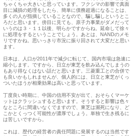
ちゃくちゃ大きいと思っています。フクシマの影響で真面
目に減損の処理をしたら、簡単に債務超過になることは、
多くの人が指摘していることなので、騙し騙しというとこ
ろだと思います。傍目に見ても、原子力事業がダメだって
いうのは３・１１以後、明らかですからね。延命して徐々
に処理をするということでしょう。あとは、NANDのメモ
リですかね。思いっきり市況に振り回されて大変だと思い
ます。
日本は、人口が2011年で減少に転じて、国内市場は急速に
縮小します。ですから、日立が東芝を飲み込んでしまうの
もあり得なくはない話だと思います。三菱重工との合併で
も良いかもしれませんが、個人的には、日立と東芝がくっ
ついたほうが相乗効果は高いと思っています。
丁度良い時期に、中国の信用不安が出て、おそらくマーケ
ットはクラッシュすると思います。そうすると影響は色々
なところに間違いなくでますので、東芝は瀕死になり、ど
こかとくっつく可能性が濃厚でしょう。単独で生き残るに
は苦しいですから。
これは、歴代の経営者の責任問題に発展するのは当然です