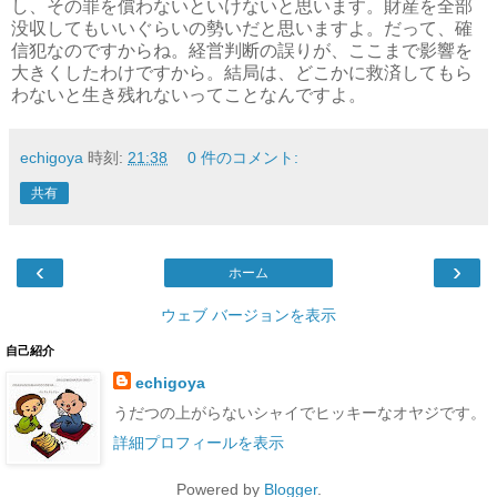
し、その罪を償わないといけないと思います。財産を全部
没収してもいいぐらいの勢いだと思いますよ。だって、確
信犯なのですからね。経営判断の誤りが、ここまで影響を
大きくしたわけですから。結局は、どこかに救済してもら
わないと生き残れないってことなんですよ。
echigoya
時刻:
21:38
0 件のコメント:
共有
‹
›
ホーム
ウェブ バージョンを表示
自己紹介
echigoya
うだつの上がらないシャイでヒッキーなオヤジです。
詳細プロフィールを表示
Powered by
Blogger
.