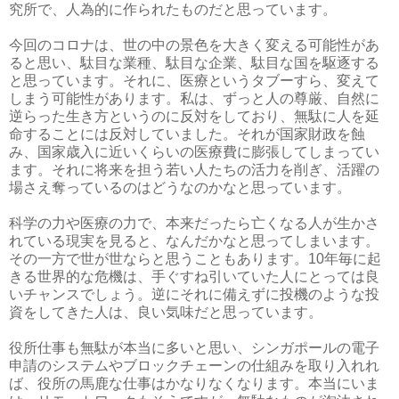
究所で、人為的に作られたものだと思っています。
今回のコロナは、世の中の景色を大きく変える可能性があ
ると思い、駄目な業種、駄目な企業、駄目な国を駆逐する
と思っています。それに、医療というタブーすら、変えて
しまう可能性があります。私は、ずっと人の尊厳、自然に
逆らった生き方というのに反対をしており、無駄に人を延
命することには反対していました。それが国家財政を蝕
み、国家歳入に近いくらいの医療費に膨張してしまってい
ます。それに将来を担う若い人たちの活力を削ぎ、活躍の
場さえ奪っているのはどうなのかなと思っています。
科学の力や医療の力で、本来だったら亡くなる人が生かさ
れている現実を見ると、なんだかなと思ってしまいます。
その一方で世が世ならと思うこともあります。10年毎に起
きる世界的な危機は、手ぐすね引いていた人にとっては良
いチャンスでしょう。逆にそれに備えずに投機のような投
資をしてきた人は、良い気味だと思っています。
役所仕事も無駄が本当に多いと思い、シンガポールの電子
申請のシステムやブロックチェーンの仕組みを取り入れれ
ば、役所の馬鹿な仕事はかなりなくなります。本当にいま