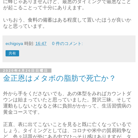
に蜂じゃありませんけど、最悪のタイミングで最悪なこと
が起こることって十分にありえます。
いちおう、食料の備蓄はある程度して置いたほうが良いか
なと思っています。
echigoya
時刻:
16:47
0 件のコメント:
共有
2020年4月26日日曜日
金正恩はメタボの脂肪で死亡か？
外から手をくださないでも、あの体型をみればカウントダ
ウンは始まっていたと思っていました。贅沢三昧、そして
運動もしないとなると体に負担がかかって、生活習慣病の
黄金コースです。
正直、表に出てこないことを見ると既に亡くなっているで
しょう。タイミングとしては、コロナや米中の貿易戦争な
ど、色々話題が外にある中でひっそり感はありますが、タ