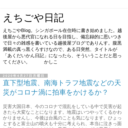
えちごや日記
えちごやBlog。シンガポール在住時に書き始めました。越
後屋から悪代官になれる日を目指し、備忘録的に思いつき
で日々の雑感を書いている越後屋ブログでありんす。腹黒
満載の真っ黒くろすけなので、ある日突然、タイトルが
「あくだいかん日記」になったら、そういうことだと思っ
てください。 かしこ
2020年4月27日月曜日
直下型地震、南海トラフ地震などの天
災がコロナ渦に拍車をかけるか？
災害大国日本、今のコロナで混乱をしている中で災害が起
きたら大変なことになります。地震はいつやってくるかわ
かりませんし、今後は台風のことも気になります。ひょっ
とすると富士山の噴火も十分に考えられ、本当に泣きっ面