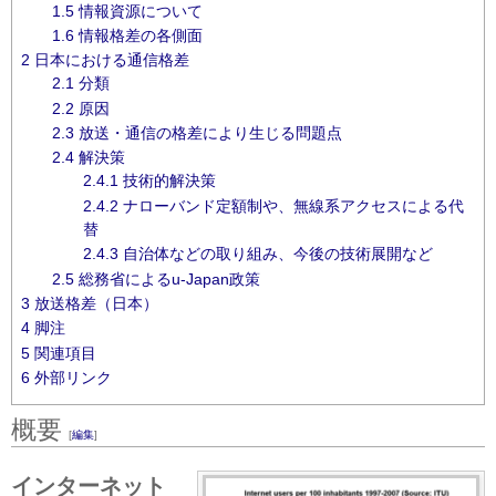
1.5
情報資源について
1.6
情報格差の各側面
2
日本における通信格差
2.1
分類
2.2
原因
2.3
放送・通信の格差により生じる問題点
2.4
解決策
2.4.1
技術的解決策
2.4.2
ナローバンド定額制や、無線系アクセスによる代
替
2.4.3
自治体などの取り組み、今後の技術展開など
2.5
総務省によるu-Japan政策
3
放送格差（日本）
4
脚注
5
関連項目
6
外部リンク
概要
[
編集
]
インターネット