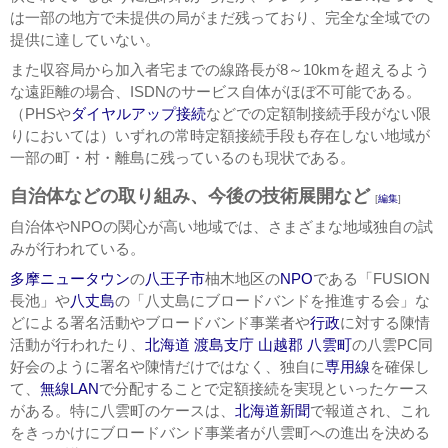
は一部の地方で未提供の局がまだ残っており、完全な全域での
提供に達していない。
また収容局から加入者宅までの線路長が8～10kmを超えるよう
な遠距離の場合、ISDNのサービス自体がほぼ不可能である。
（PHSや
ダイヤルアップ接続
などでの定額制接続手段がない限
りにおいては）いずれの常時定額接続手段も存在しない地域が
一部の町・村・離島に残っているのも現状である。
自治体などの取り組み、今後の技術展開など
[
編集
]
自治体やNPOの関心が高い地域では、さまざまな地域独自の試
みが行われている。
多摩ニュータウン
の
八王子市
柚木地区の
NPO
である「FUSION
長池」や
八丈島
の「八丈島にブロードバンドを推進する会」な
どによる署名活動やブロードバンド事業者や
行政
に対する陳情
活動が行われたり、
北海道
渡島支庁
山越郡
八雲町
の八雲PC同
好会のように署名や陳情だけではなく、独自に
専用線
を確保し
て、
無線LAN
で分配することで定額接続を実現といったケース
がある。特に八雲町のケースは、
北海道新聞
で報道され、これ
をきっかけにブロードバンド事業者が八雲町への進出を決める