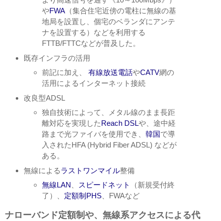
や
FWA
（集合住宅近傍の電柱に無線の基
地局を設置し、個宅のベランダにアンテ
ナを設置する）などを利用する
FTTB/FTTCなどが普及した。
既存インフラの活用
前記に加え、
有線放送電話
や
CATV
網の
活用によるインターネット接続
改良型ADSL
独自技術によって、メタル線のまま長距
離対応を実現した
Reach DSL
や、途中経
路まで光ファイバを使用でき、
韓国
で導
入されたHFA (Hybrid Fiber ADSL) などが
ある。
無線による
ラストワンマイル
整備
無線LAN
、
スピードネット
（新規受付終
了）、
定額制
PHS
、FWAなど
ナローバンド定額制や、無線系アクセスによる代