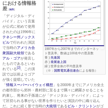
における情報格
差
[
編集
]
「ディジタル・ディ
バイド」という言葉
が公式に初めて使用
されたのは1996年に
テネシー州
ノックス
ビル
で行われた演説
で当時の
アメリカ合
1997年から2007年までのインターネッ
衆国副大統領
である
ト普及率。数値は100名中の普及数
青 ):
先進国
アル・ゴア
が発言し
赤 ):
発展途上国
たものであるといわ
緑 ):世界全体の平均普及率
[2]
れている
。この演
（※：
国際電気通信連合
による報告）
説では以前よりゴア
が強く提唱していた
「
情報スーパーハイウェイ構想
」を2000年までにアメリカ全土
の都市部から郊外・農村部に至るまで隅々に網羅させることを
約束し、将来の子孫達にが「ディジタル・ディバイド」によっ
て区切られる事がない世界を作りたいと演説の中に織り込ん
だ。これに続く形で当時の
大統領
である
ビル・クリントン
がゴ