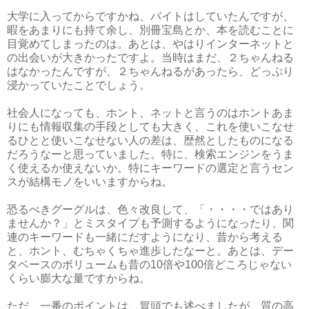
大学に入ってからですかね、バイトはしていたんですが、
暇をあまりにも持て余し、別冊宝島とか、本を読むことに
目覚めてしまったのは。あとは、やはりインターネットと
の出会いが大きかったですよ。当時はまだ、２ちゃんねる
はなかったんですが、２ちゃんねるがあったら、どっぷり
浸かっていたことでしょう。
社会人になっても、ホント、ネットと言うのはホントあま
りにも情報収集の手段としても大きく、これを使いこなせ
るひとと使いこなせない人の差は、歴然としたものになる
だろうなーと思っていました。特に、検索エンジンをうま
く使えるか使えないか。特にキーワードの選定と言うセン
スが結構モノをいいますからね。
恐るべきグーグルは、色々改良して、「・・・・ではあり
ませんか？」とミスタイプも予測するようになったり、関
連のキーワードも一緒にだすようになり、昔から考える
と、ホント、むちゃくちゃ進歩したなーと。あとは、デー
タベースのボリュームも昔の10倍や100倍どころじゃない
くらい膨大な量ですからね。
ただ、一番のポイントは、冒頭でも述べましたが、質の高