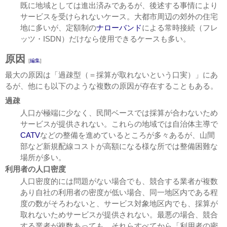
既に地域としては進出済みであるが、後述する事情により
サービスを受けられないケース。大都市周辺の郊外の住宅
地に多いが、定額制の
ナローバンド
による常時接続（フレ
ッツ・ISDN）だけなら使用できるケースも多い。
原因
[
編集
]
最大の原因は「過疎型（＝採算が取れないという口実）」にあ
るが、他にも以下のような複数の原因が存在することもある。
過疎
人口が極端に少なく、民間ベースでは採算が合わないため
サービスが提供されない。これらの地域では自治体主導で
CATV
などの整備を進めているところが多々あるが、山間
部など新規配線コストが高額になる様な所では整備困難な
場所が多い。
利用者の人口密度
人口密度的には問題がない場合でも、競合する業者が複数
あり自社の利用者の密度が低い場合、同一地区内である程
度の数がそろわないと、サービス対象地区内でも、採算が
取れないためサービスが提供されない。最悪の場合、競合
する業者が複数あっても、それらすべてから「利用者の密