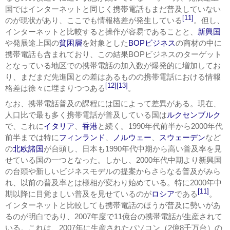
国ではインターネットと同じく携帯電話もまだ普及していない
[11]
のが現状があり、ここでも情報格差が発生している
。但し、
インターネットと比較すると操作が容易であることと、
新興国
や発展途上国の
貧困層
を対象とした
BOPビジネス
の商材の中に
携帯電話も含まれており、この結果BOPビジネスのターゲット
となっている地区での携帯電話の加入数が爆発的に増加してお
り、まだまだ先進国との差はあるものの携帯電話における情報
[12]
[13]
格差は徐々に埋まりつつある
。
なお、携帯電話普及の課程には国によって差異がある。現在、
人口比で最も多く携帯電話が普及している国は
ルクセンブルク
で、これに
イタリア
、
香港
と続く。1990年代前半から2000年代
前半までは特に
フィンランド
、
ノルウェー
、
スウェーデン
など
の
北欧諸国
が台頭し、日本も1990年代中期から高い普及率を見
せている国の一つとなった。しかし、2000年代中期より新興国
の台頭や新しいビジネスモデルの提案からさらなる普及がみら
れ、以前の普及率とは様相が変わり始めている。特に2000年中
[11]
期以降に目覚ましい普及を見せているのが
ロシア
である
。
インターネットと比較しても携帯電話のほうが普及に勢いがあ
るのが明白であり、2007年度で11億台の携帯電話が生産されて
いる。これは、2007年に生産されたパソコン（2億8千万台）の