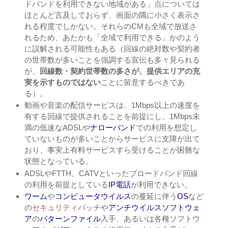
ドバンドを利用できない地域がある」点については
ほとんど言及しておらず、画面の隅に小さく表示さ
れる程度でしかない。それらのCMも全域で放送さ
れるため、あたかも「全域で利用できる」かのよう
に誤解される可能性もある（回線の絶対数や契約者
の世帯数が多いことを強調する宣伝も多々見られる
が、
回線数・契約世帯数の多さが、提供エリアの充
実を示すものではない
ことに留意するべきであ
る）。
動画や音楽の配信サービスは、1Mbps以上の速度を
有する回線で提供されることを前提にし、1Mbps未
満の低速なADSLや
ナローバンド
での利用を想定し
ていないものが多いことからサービスに支障が出て
おり、事実上有料サービスすら受けることが困難な
状態となっている。
ADSLやFTTH、CATVといったブロードバンド回線
の利用を前提としている
IP電話
が利用できない。
ワーム
や
コンピュータウイルス
の蔓延に伴う
OS
など
の
セキュリティパッチ
や
アンチウイルスソフトウェ
ア
の
パターンファイル
入手、あるいは各種ソフトウ