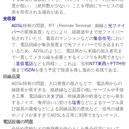
度が低い」（絶対数が少ない）ことを理由にサービスの提
供を拒否される場合がある。
光収容
ADSL
特有の問題。RT（Remote Terminal：銅線と
光ファイ
バー
の変換装置）などにより、経路途中まで光ファイバー
化されていたり、最近のマンションなどの
集合住宅
におい
て、電話回線が集合装置まで光ファイバーで引き込まれて
いるため、ADSLのように、電話局から末端の加入者宅ま
で一貫してメタル線を必要とするインフラを利用できない
（
直収電話
なども同様）。これは、当初
NTT東西
が
FTTH
整
備まで
ISDN
を使う予定で投資を推し進めた名残である。
回線品質
ADSL特有の問題。人口密度の低さなどで、電話局からの
線路長が長すぎる、紙絶縁など品質の低いケーブルや手抜
き工事、電話線の
スタブ
線、幹線道路や鉄道などから発生
するノイズ、海岸沿いに於ける
塩害
などによるケーブル及
び器具の腐食などによる回線品質の悪化など、信号の減衰
やノイズが多すぎてADSLを正常に利用できないケース。
電話設備の問題
会社や学校などの独身寮を中心とした集合住宅において