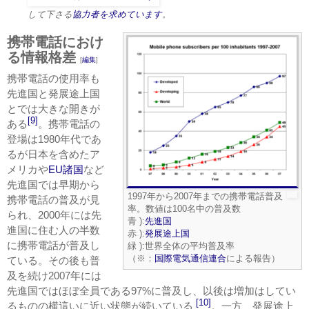
して下さる
協力者を求めています
。
携帯電話におけ
る情報格差
[
編集
]
携帯電話の使用率も
先進国と発展途上国
とでは大きな開きが
[9]
ある
。携帯電話の
登場は1980年代であ
るが日本を含めたア
メリカや
EU諸国
など
先進国では早期から
1997年から2007年までの携帯電話普及
携帯電話の普及が見
率。数値は100名中の普及数
られ、2000年には先
青 ):
先進国
進国に住む人の半数
赤 ):
発展途上国
に携帯電話が普及し
緑 ):世界全体の平均普及率
（※：
国際電気通信連合
による報告）
ている。その後も普
及を続け2007年には
先進国ではほぼ全員である97%に普及し、以後は増加はしてい
[10]
るものの横這いに近い状態が続いている
。一方、発展途上