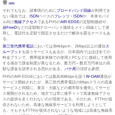
替
[
編集
]
それでもなお、諸事情のために
ブロードバンド回線
が利用でき
ない場合では、
ISDN
ベースの
フレッツ・ISDN
や、本来モバイ
ル向け
無線アクセス
であるPHSの
AIR-EDGE
の定額制接続や、
@FreeD
などの定額制ナローバンド接続をメイン回線として使
用し、電話代を定額で固定させるだけで解決を図るケースもあ
る。
第三世代携帯電話
においては384kbpsや、2Mbps以上の通信
ス
ループット
を謳うサービスもあるが、日本国内ではほぼ全ての
料金プランで、携帯端末単独での使用とPCなどに接続して使用
する場合で課金制度が異なるため、数万円～数百万円単位の高
額な課金を請求される恐れがある。
パケ死
の項目も参照。
PHSのAIR-EDGEにおいては最高408kbpsを謳う
W-OAM
通信が
サービス開始されたが、第三世代携帯電話のMbpsクラスの高速
サービスと同様に、東京・大阪などの都市部を優先してサービ
ス展開がされるため、地方では常に後手々々で高速無線アクセ
スの提供を全く行わないのが現状である。そのため、FTTHが提
供されないため、高速な無線系サービスを利用しようとして
も、そもそもFTTHが提供されないような地域には高速な無線系