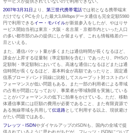
サービスが提供されていないので利用できない。
2007年
3月31日
より、
第三世代携帯電話
では初となる携帯端末
だけでなくPCを介した最大3,6Mbpsデータ通信も完全定額5980
円で利用できる
イー・モバイル
が新規参入をしたが、やはりサ
ービス開始当初は東京・大阪・名古屋・京都市内といった人口
の多い都市部のみの提供にしか留まらず、これも情報格差の一
旦といえる。
また、通信パケット量が多くまたは通信時間が長くなるほど、
課金が上昇する従量制（準定額制を含む）であったり、PHSの
定額制・準定額制においても、高速な通信になるほどまたは通
信時間が長くなるほど、基本料金が高額であったりと、固定通
信系ブロードバンド回線に比較してスループット対コストのパ
フォーマンスが低い問題もある。また一部の利用者による帯域
の占有が問題になっており、事業者が帯域制限を実施している
ことがパフォーマンスの低下に拍車をかけている。ただ、移動
体通信事業には巨額の費用が必要であること、また有限資源で
ある無線帯域を共用して
伝送路
として利用する以上、現状避け
がたい問題ではある。
フレッツ・ISDN
やダイヤルアップのISDNも、国内の全域で提
供されているように思われがちだが、フレッツ・ISDNについて