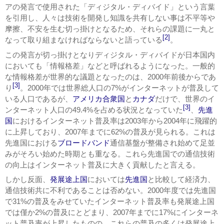
アの発言で使用された「ディジタル・ディバイド」という言葉
を引用し、人々は技術を開発し知識を共有しない事は不平等や
摩擦、不安を生む切っ掛けとなるため、それらの課題に一丸と
[2]
なって取り組まなければならないと語っている
。
この発言が切っ掛けとなりディジタル・ディバイドが日本国内
においても「情報格差」などと呼ばれるようになった。一般的
な情報格差が世界的な議題となったのは、2000年前後からであ
[3]
り
。2000年では世界総人口の7%がインターネットが普及して
いる人口であるが、
アメリカ合衆国
と
カナダ
だけで、世界のイ
[3]
ンターネット人口の49.4%を占める状況となっていた
、
先進
国
におけるインターネット普及率は2003年から2004年に飛躍的
に上昇しており、2007年までに62%の普及が見られる。これは
先進国における
ブロードバンド
通信基盤が整備され始めて足並
みがそろい始めた時期とも重なる。これら先進国での通信技術
の向上はインターネット普及に大きく貢献したと言える。
しかし反面、
発展途上国
においては
先進国
と比較して経済力、
通信技術共に不利であることは否めない。2000年度では先進国
で31%の普及をみせていたインターネット普及率も発展途上国
では僅か2%の普及にとどまり、2007年までに17%にインターネ
ット普及率が上昇したものの、これらの普及の多くは発展途上