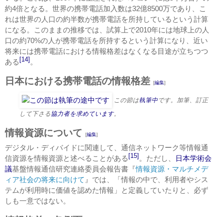
約4倍となる。世界の携帯電話加入数は32億8500万であり、こ
れは世界の人口の約半数が携帯電話を所持しているという計算
になる。このままの推移では、試算上で2010年には地球上の人
口の約70%の人が携帯電話を所持するという計算になり、近い
将来には携帯電話における情報格差はなくなる目途が立ちつつ
[14]
ある
。
日本における携帯電話の情報格差
[
編集
]
この節は
執筆中
です。加筆、訂正
して下さる
協力者を求めています
。
情報資源について
[
編集
]
デジタル・ディバイドに関連して、通信ネットワーク等情報通
[15]
信資源を情報資源と述べることがある
。ただし、
日本学術会
議
基盤情報通信研究連絡委員会報告書『
情報資源・マルチメデ
ィア社会の将来に向けて
』では、「情報の中で、利用者やシス
テムが利用時に価値を認めた情報」と定義していたりと、必ず
しも一意ではない。