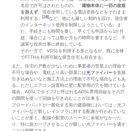
名目で許可はされたものの、「
建物本体に一切の改造
を加えず
、現在使用している電話管路などをそのまま
[18]
利用する」
など、他にも厳しい制約を設け、居住者
のインターネット使用を制限しようとしている。ま
た、手続きにも時間を要し、早くても申請から1か月
超、場合によっては数か月もの時間を要するなど、不
誠実な役所仕事に終始している。
その一方で、VDSLを利用する形となるが、既に全棟
でFTTHを利用可能な県営住宅も存在する。
また、住宅の戸数が少ないために事業者の営業上の理由で
不可な場合や、電柱より高い部屋には
光ファイバー
を直接
引き込めないなど施工方法上の理由で不可な場合などもあ
る。ただしエアコン設置時に壁に配管用の穴を開けている
場合、ADSLでタイプ2と呼ばれるADSL専用回線をその穴
の隙間を使って回線を引き込むことが出来る。
ブロードバンドが一般化する前の建築物においては、光フ
ァイバーなど新しいインフラに対する配慮が行われていな
いことが多く、配線や配管のスペースに余裕がなかった
り、特に急カーブさせることが難しい光ファイバーを通す
ことは困難である。