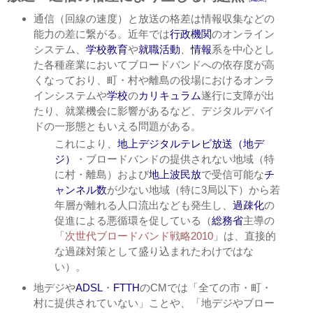
通信（回線の速度）と放送の格差は情報収集などの
能力の差に繋がる。近年では
行政機関
のオンライン
システム、
学校教育
や
就職活動
、
情報
系を中心とし
た各種産業においてブロードバンドへの依存度が高
くなっており、町・村や離島の役場におけるオンラ
インシステムや
学校
の
カリキュラム
遂行に支障が出
たり、就業機会に影響があるなど、デジタルデバイ
ドの一形態ともいえる問題がある。
これにより、
地上デジタルテレビ放送（地デ
ジ）
・ブロードバンドの提供されない地域（特
に村・離島）および
地上波
民放
で受信可能な
チ
ャンネル数
が少ない地域（特に3局以下）から若
年層が離れる人口流出なども発生し、
過疎化
の
促進による悪循環を促している（
総務省
主導の
「
次世代ブロードバンド戦略2010
」は、直接的
な過疎対策として盛り込まれたわけではな
い）。
地デジや
ADSL
・
FTTH
のCMでは「全ての市・町・
村に提供されていない」ことや、「地デジやブロー