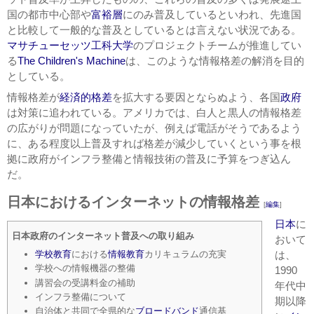
国の都市中心部や
富裕層
にのみ普及しているといわれ、先進国
と比較して一般的な普及としているとは言えない状況である。
マサチューセッツ工科大学
のプロジェクトチームが推進してい
る
The Children's Machine
は、このような情報格差の解消を目的
としている。
情報格差が
経済的格差
を拡大する要因とならぬよう、各国
政府
は対策に追われている。アメリカでは、白人と黒人の情報格差
の広がりが問題になっていたが、例えば電話がそうであるよう
に、ある程度以上普及すれば格差が減少していくという事を根
拠に政府がインフラ整備と情報技術の普及に予算をつぎ込ん
だ。
日本におけるインターネットの情報格差
[
編集
]
日本
に
日本政府のインターネット普及への取り組み
おいて
は、
学校教育
における
情報教育
カリキュラムの充実
学校への情報機器の整備
1990
講習会の受講料金の補助
年代中
インフラ整備について
期以降
自治体と共同で全県的な
ブロードバンド
通信基