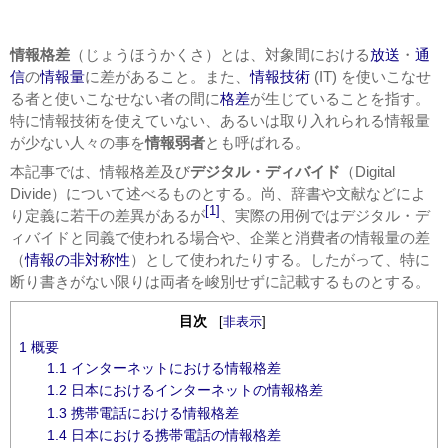
情報格差
（じょうほうかくさ）とは、対象間における
放送
・
通
信
の
情報量
に差があること。また、
情報技術
(IT) を使いこなせ
る者と使いこなせない者の間に
格差
が生じていることを指す。
特に情報技術を使えていない、あるいは取り入れられる情報量
が少ない人々の事を
情報弱者
とも呼ばれる。
本記事では、情報格差及び
デジタル・ディバイド
（
Digital
Divide
）について述べるものとする。尚、辞書や文献などによ
[1]
り定義に若干の差異があるが
、実際の用例ではデジタル・デ
ィバイドと同義で使われる場合や、企業と消費者の情報量の差
（
情報の非対称性
）として使われたりする。したがって、特に
断り書きがない限りは両者を峻別せずに記載するものとする。
目次
[
非表示
]
1
概要
1.1
インターネットにおける情報格差
1.2
日本におけるインターネットの情報格差
1.3
携帯電話における情報格差
1.4
日本における携帯電話の情報格差