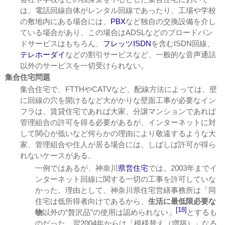
は、電話回線自体がレンタル回線であったり、工場や学校
の敷地内にある場合には、
PBX
など独自の交換設備を介し
ている場合があり、この場合はADSLなどのブロードバン
ドサービスはもちろん、
フレッツISDN
を含むISDN回線、
テレホーダイ
などの割引サービスなど、一般的な音声通話
以外のサービスを一切受けられない。
集合住宅問題
集合住宅で、FTTHやCATVなど、配線方法によっては、壁
に回線の穴を開けるなど大がかりな壁面工事が必要なイン
フラは、賃貸住宅であれば大家、分譲マンションであれば
管理組合の許可を得る必要があるが、インターネットに対
して関心が低いなど何らかの理由により敬遠するような大
家、管理組合や住人が居る場合には、しばしば許可が得ら
れないケースがある。
一例ではあるが、神奈川
県営住宅
では、2003年までイ
ンターネット回線に関する一切の工事を許可していな
かった。理由として、神奈川県住宅営繕事務所は「同
住宅は低所得者向けであるから、
生活に最低限必要な
[18]
物
以外の“贅沢品”の使用は認められない」
とするも
のだった。翌2004年からは「模様替え（増築）」なる