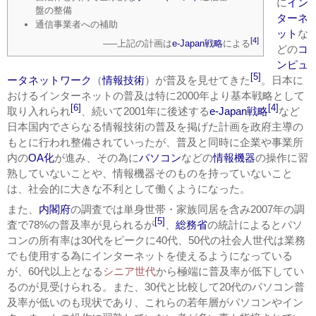
に
イン
盤の整備
ターネ
通信事業者への補助
ット
な
[4]
—–上記の計画は
e-Japan戦略
による
どの
コ
ンピュ
[5]
ータネットワーク
（
情報技術
）が普及を見せてきた
。日本に
おけるインターネットの普及は特に2000年より基本戦略として
[6]
[4]
取り入れられ
、続いて2001年に後述する
e-Japan戦略
など
日本国内でさらなる情報技術の普及を掲げた計画を政府主導の
もとに行われ整備されていったが、普及と同時に企業や事業所
内の
OA化
が進み、その為に
パソコン
などの
情報機器
の操作に習
熟していないことや、情報機器そのものを持っていないこと
は、社会的に大きな不利として働くようになった。
また、
内閣府
の調査では単身世帯・家族同居を含み2007年の調
[5]
査で78%の普及率が見られるが
、
総務省
の統計によるとパソ
コンの所有率は30代をピークに40代、50代の社会人世代は業務
でも使用する為にインターネットを使えるようになっている
が、60代以上となる
シニア世代
から極端に普及率が低下してい
るのが見受けられる。また、30代と比較して20代のパソコン普
及率が低いのも現状であり、これらの若年層がパソコンやイン