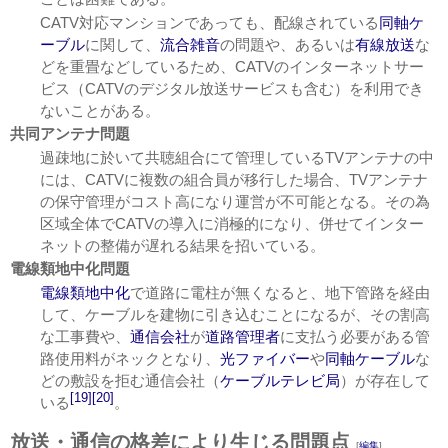
CATV対応マンションであっても、配線されている
同軸ケ
ーブル
に関して、
流合雑音
の問題や、あるいは
有線放送
な
どを重畳などしているため、CATVのインターネットサー
ビス（CATVのデジタル放送サービスも含む）を利用でき
ないことがある。
共同アンテナ問題
過疎地に於いて共聴組合にて管理しているTVアンテナの中
には、CATVに複数の組合員が移行した場合、TVアンテナ
の保守管理がコスト高になり運営が不可能となる。その為
区域全体でCATVの導入に消極的になり、併せてインター
ネットの整備が遅れる結果を招いている。
電線類地中化問題
電線類地中化
で道路に電柱が無くなると、地下管路を経由
して、ケーブルを建物に引き込むことになるが、その割高
な工事費や、
通信会社
が
道路管理者
に支払う必要がある管
路使用料がネックとなり、
光ファイバー
や
同軸ケーブル
な
どの敷設を拒む通信会社（
ケーブルテレビ局
）が存在して
[19]
[20]
いる
。
放送・通信の格差により生じる問題点
[
編集
]