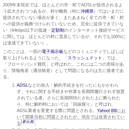
2009年末現在では、ほとんどの市・町でADSLが提供されるよ
う拡大されつつあるが、村や離島（特に
沖縄県
）ではいまだに
提供されていない場合が多く、またあまねく全ての市・町・村
への提供が義務づけられていないため、完全に提供できていな
い（64kbps以下の低速・
定額制
のインターネット接続サービス
に関しては、ほとんどの村に普及しているが、それでも100%に
は達成できていない）。
このことは、一部の
電子掲示板
などのコミュニティでしばしば
取り上げられるようになった。「
スラッシュドット
」では、
「ブロードバンド難民」と呼ばれた。これには二つの意味があ
り、情報格差（通信格差）として問題になるのは主に後者であ
る。
ADSL
などの加入・解約手続きを行ったにもかかわら
ず、それに関する手続きや作業を長期間履行されず放置
されている者。さらに長期間待たされた上に断られた
り、特に解約時においては「回線握り」と呼ばれ、
ADSL業者を変更する際に問題とされる。
Yahoo! BB
にお
いて開業当初に問題とされたが、現在では改善されてい
[
要出典
]
る
。