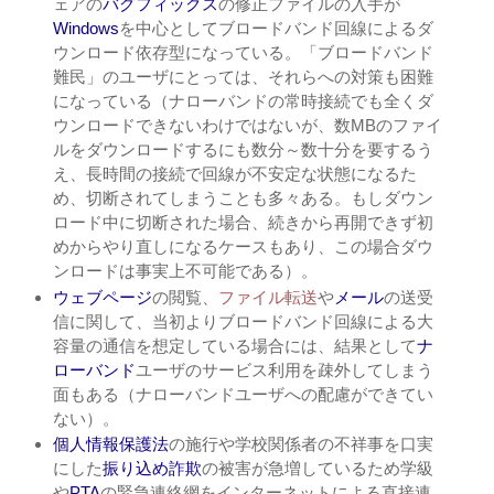
ェアの
バグフィックス
の修正ファイルの入手が
Windows
を中心としてブロードバンド回線によるダ
ウンロード依存型になっている。「ブロードバンド
難民」のユーザにとっては、それらへの対策も困難
になっている（ナローバンドの常時接続でも全くダ
ウンロードできないわけではないが、数MBのファイ
ルをダウンロードするにも数分～数十分を要するう
え、長時間の接続で回線が不安定な状態になるた
め、切断されてしまうことも多々ある。もしダウン
ロード中に切断された場合、続きから再開できず初
めからやり直しになるケースもあり、この場合ダウ
ンロードは事実上不可能である）。
ウェブページ
の閲覧、
ファイル転送
や
メール
の送受
信に関して、当初よりブロードバンド回線による大
容量の通信を想定している場合には、結果として
ナ
ローバンド
ユーザのサービス利用を疎外してしまう
面もある（ナローバンドユーザへの配慮ができてい
ない）。
個人情報保護法
の施行や学校関係者の不祥事を口実
にした
振り込め詐欺
の被害が急増しているため学級
や
PTA
の緊急連絡網をインターネットによる直接連