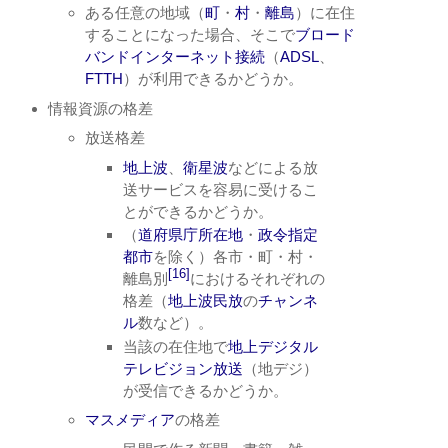
ある任意の地域（
町
・
村
・
離島
）に在住
することになった場合、そこで
ブロード
バンドインターネット接続
（
ADSL
、
FTTH
）が利用できるかどうか。
情報資源の格差
放送格差
地上波
、
衛星波
などによる放
送サービスを容易に受けるこ
とができるかどうか。
（
道府県庁所在地
・
政令指定
都市
を除く）各市・町・村・
[16]
離島別
におけるそれぞれの
格差（
地上波
民放
の
チャンネ
ル
数など）。
当該の在住地で
地上デジタル
テレビジョン放送
（地デジ）
が受信できるかどうか。
マスメディア
の格差