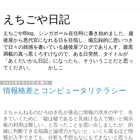
えちごや日記
えちごやBlog。シンガポール在住時に書き始めました。越
後屋から悪代官になれる日を目指し、備忘録的に思いつき
で日々の雑感を書いている越後屋ブログでありんす。腹黒
満載の真っ黒くろすけなので、ある日突然、タイトルが
「あくだいかん日記」になったら、そういうことだと思っ
てください。 かしこ
2012年2月29日水曜日
情報格差とコンピュータリテラシー
２ちゃんねるのひろゆき氏が過去に情報の洪水の中で、生
きていくために「嘘は嘘であると見抜ける人で無いと掲示
板の利用は難しい」と言ったことを思い出しましたが、的
確に判断できる知識と論理力がないと、いくら腐るほど情
報が入手できても、分析も予想もなにもできないと思うん