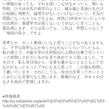
い情報があっても、それを使いこなせなかったら、無いも
同然。ひろゆき氏の発言のように、嘘を嘘と見抜けるだけ
の知識と洞察力、論理力がないといけないという、大元の
問題になっちゃうんですよね。何気にOA化やコンピュータ
の活用が、基礎学力が高くないとできないと言うことも、
最近感じます。そうは言っても、これは、学歴じゃなくて
「地頭の良さ」ですよ。
高専とか、ホント要領いいなと思うことかなりありますも
ん。下手な院卒なんか全くかなわないくらいでしたもん。
私の周りで、大阪大学の大学院出た人間が仕事でサンドバ
ック状態にされているのを見て改めてそう思いました。で
すので、私も常日頃から、文章を書かないともともとアホ
なのがもっともっとアホになると思って、この場を利用し
て書いています。それにしても、自分の文章ってホントゴ
ミみたいな文章だなと思います。教養のなさ、ボキャの少
なさを改めて実感しますわ。
●情報格差
http://ja.wikipedia.org/wiki/%E6%83%85%E5%A0%B1%E6
%A0%BC%E5%B7%AE