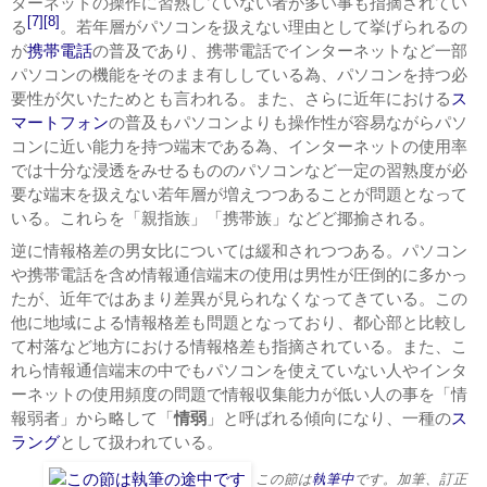
ターネットの操作に習熟していない者が多い事も指摘されてい
[7]
[8]
る
。若年層がパソコンを扱えない理由として挙げられるの
が
携帯電話
の普及であり、携帯電話でインターネットなど一部
パソコンの機能をそのまま有ししている為、パソコンを持つ必
要性が欠いたためとも言われる。また、さらに近年における
ス
マートフォン
の普及もパソコンよりも操作性が容易ながらパソ
コンに近い能力を持つ端末である為、インターネットの使用率
では十分な浸透をみせるもののパソコンなど一定の習熟度が必
要な端末を扱えない若年層が増えつつあることが問題となって
いる。これらを「親指族」「携帯族」などど揶揄される。
逆に情報格差の男女比については緩和されつつある。パソコン
や携帯電話を含め情報通信端末の使用は男性が圧倒的に多かっ
たが、近年ではあまり差異が見られなくなってきている。この
他に地域による情報格差も問題となっており、都心部と比較し
て村落など地方における情報格差も指摘されている。また、こ
れら情報通信端末の中でもパソコンを使えていない人やインタ
ーネットの使用頻度の問題で情報収集能力が低い人の事を「情
報弱者」から略して「
情弱
」と呼ばれる傾向になり、一種の
ス
ラング
として扱われている。
この節は
執筆中
です。加筆、訂正