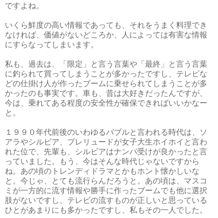
ですよね。
いくら鮮度の高い情報であっても、それをうまく料理でき
なければ、価値がないどころか、人によっては有害な情報
にすらなってしまいます。
私も、過去は、「限定」と言う言葉や「最終」と言う言葉
に釣られて買ってしまうことが多かったですし、テレビな
どの仕掛け人が作ったブームに乗せられてしまうことが多
かったのも事実です。車も、昔は大好きだったんですが、
今は、乗れてある程度の安全性が確保できればいいかなー
と。
１９９０年代前後のいわゆるバブルと言われる時代は、ソ
アラやシルビア、プレリュードが女子大生ホイホイと言わ
れた位で、先輩も、シルビアはナンパ受けが良かったと言
っていました。もう、今はそんな時代じゃないですから
ね。あの頃のトレンディドラマとかもホント懐かしいな
と。今じゃ、とても流行らんだろうと。あの頃は、マスコ
ミが一方的に流す情報や勝手に作ったブームでも他に選択
肢がないですし、テレビの流すものが正しいと思っている
ひとがあまりにも多かったですし、私もその一人でした。