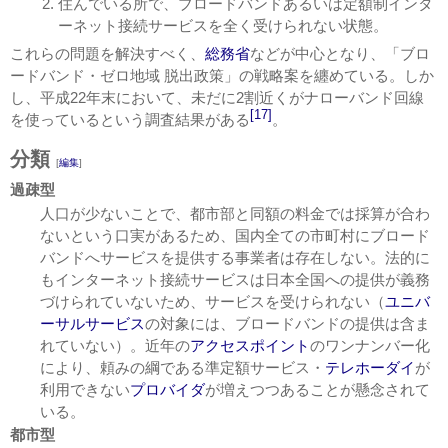
住んでいる所で、ブロードバンドあるいは定額制インタ
ーネット接続サービスを全く受けられない状態。
これらの問題を解決すべく、
総務省
などが中心となり、「ブロ
ードバンド・ゼロ地域 脱出政策」の戦略案を纏めている。しか
し、平成22年末において、未だに2割近くがナローバンド回線
[17]
を使っているという調査結果がある
。
分類
[
編集
]
過疎型
人口が少ないことで、都市部と同額の料金では採算が合わ
ないという口実があるため、国内全ての市町村にブロード
バンドへサービスを提供する事業者は存在しない。法的に
もインターネット接続サービスは日本全国への提供が義務
づけられていないため、サービスを受けられない（
ユニバ
ーサルサービス
の対象には、ブロードバンドの提供は含ま
れていない）。近年の
アクセスポイント
のワンナンバー化
により、頼みの綱である準定額サービス・
テレホーダイ
が
利用できない
プロバイダ
が増えつつあることが懸念されて
いる。
都市型