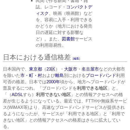
民間で作る新聞・書籍・雑
誌、レコード・
コンパクトデ
ィスク
、映画（映画館）など
を、容易に入手・利用できる
かどうか（地方における発売
日の遅延に対する影響な
ど）。また、
図書館
サービス
の利用容易性。
日本における通信格差
[
編集
]
日本国内で、
東京都
（
23区
）・
大阪市
・
名古屋市
などの大都市
を除いた
市・町・村
および
離島
別における
ブロードバンド
利用
可否の格差。日本では
2000年
頃から、地方へブロードバンドが
普及するにつれ、「ブロードバンドを
利用できる地区
」と、
「（
ADSL
すら）
利用できない地区
」との情報アクセスへの格
差が生じるようになっている。最近では、FTTHや無線系サービ
ス(WiMAX等)より、高速なブロードバンドサービスが提供され
るようになったが、サービスが「利用できる地区」と「利用で
きない地区」との情報アクセスへの格差はさらに拡大してい
る。