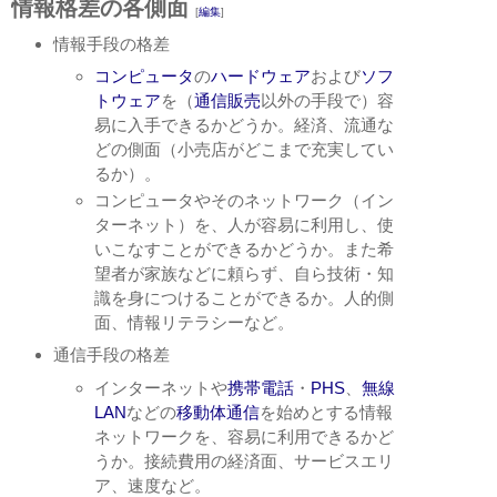
情報格差の各側面
[
編集
]
情報手段の格差
コンピュータ
の
ハードウェア
および
ソフ
トウェア
を（
通信販売
以外の手段で）容
易に入手できるかどうか。経済、流通な
どの側面（小売店がどこまで充実してい
るか）。
コンピュータやそのネットワーク（イン
ターネット）を、人が容易に利用し、使
いこなすことができるかどうか。また希
望者が家族などに頼らず、自ら技術・知
識を身につけることができるか。人的側
面、情報リテラシーなど。
通信手段の格差
インターネットや
携帯電話
・
PHS
、
無線
LAN
などの
移動体通信
を始めとする情報
ネットワークを、容易に利用できるかど
うか。接続費用の経済面、サービスエリ
ア、速度など。