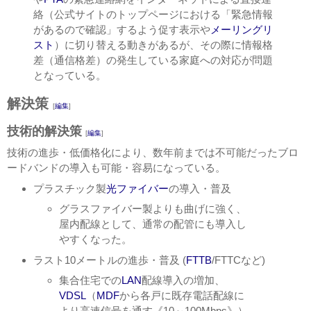
絡（公式サイトのトップページにおける「緊急情報
があるので確認」するよう促す表示や
メーリングリ
スト
）に切り替える動きがあるが、その際に情報格
差（通信格差）の発生している家庭への対応が問題
となっている。
解決策
[
編集
]
技術的解決策
[
編集
]
技術の進歩・低価格化により、数年前までは不可能だったブロ
ードバンドの導入も可能・容易になっている。
プラスチック製
光ファイバー
の導入・普及
グラスファイバー製よりも曲げに強く、
屋内配線として、通常の配管にも導入し
やすくなった。
ラスト10メートルの進歩・普及 (
FTTB
/FTTCなど)
集合住宅での
LAN
配線導入の増加、
VDSL
（
MDF
から各戸に既存電話配線に
より高速信号を通す《10～100Mbps》）