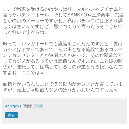
ここで恩恵を受けるのはやっぱり、マルハンやダイナムと
言ったパチンコホール、そしてSANKYOや三洋商事、京楽
とかの台のメーカーですかね。私はパチンコにはあまり詳
しくは無いんですけど、思いつくって言ったらそこぐらい
しか無いですからね。
IRって、シンガポールでも議論をされたんですけど、要は
カジノはオマケであって、その主となる施設であるコンベ
ンションセンターとか遊園地とかあって、その付随施設と
してカジノがあるっていう建前なんですよね。主と従の関
係が、逆転して、従属しているものが主となる扱いなんで
すよね、ここではｗ
面積とかいろんなことで５％以内がカジノとか言っていま
すが、売上じゃ断然カジノのほうがおおいんですもんｗ
echigoya
時刻:
20:28
共有