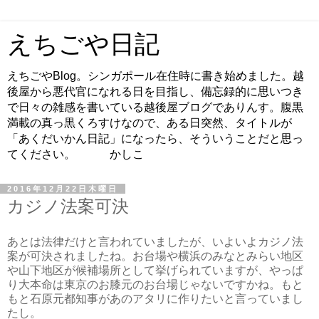
えちごや日記
えちごやBlog。シンガポール在住時に書き始めました。越
後屋から悪代官になれる日を目指し、備忘録的に思いつき
で日々の雑感を書いている越後屋ブログでありんす。腹黒
満載の真っ黒くろすけなので、ある日突然、タイトルが
「あくだいかん日記」になったら、そういうことだと思っ
てください。 かしこ
2016年12月22日木曜日
カジノ法案可決
あとは法律だけと言われていましたが、いよいよカジノ法
案が可決されましたね。お台場や横浜のみなとみらい地区
や山下地区が候補場所として挙げられていますが、やっぱ
り大本命は東京のお膝元のお台場じゃないですかね。もと
もと石原元都知事があのアタリに作りたいと言っていまし
たし。