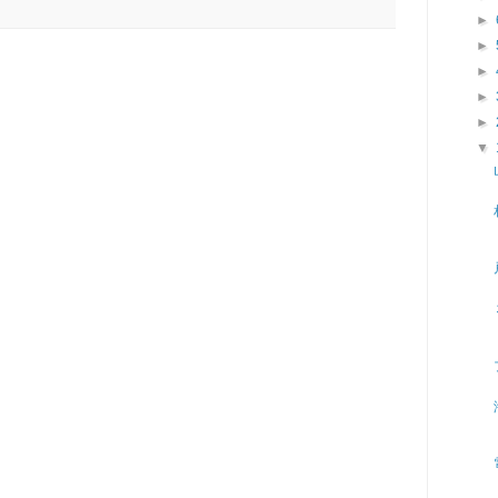
►
►
►
►
►
▼