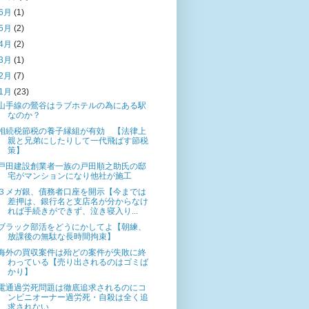
6月
(1)
5月
(2)
4月
(2)
3月
(1)
2月
(7)
1月
(23)
山手線の鶯谷はラブホテルの為にある駅
なのか？
相続税節税の養子縁組が有効 【法律上
親と兄弟にしたりして一代飛ばす節税
策】
戸田建設創業者一族の戸田順之助氏の邸
宅がマンションになり他社が施工
３メガ銀、債務者口座を開示【今までは
差押は、銀行名と支店名が分からなけ
れば手続きができず、泣き寝入り...
ブラック部活をどうにかしてよ【朝練、
放課後の無駄な長時間拘束】
海外の買収案件は殆どの案件が失敗に終
わっている【売り出されるのはゴミば
かり】
電通過労死問題は徹底追求されるのにコ
ンビニオーナー過労死・自殺は全く追
求されない