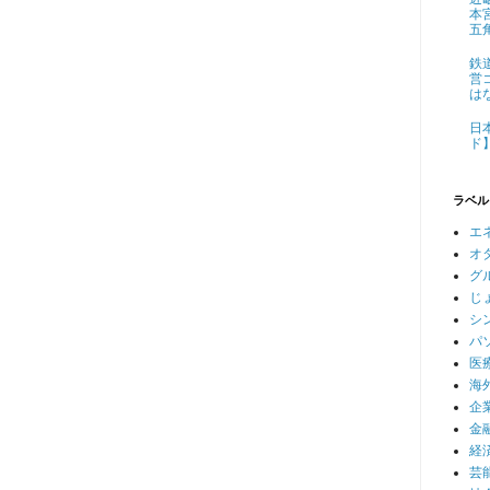
本
五
鉄
営
は
日
ド
ラベル
エ
オ
グ
じ
シ
パ
医
海
企
金
経
芸