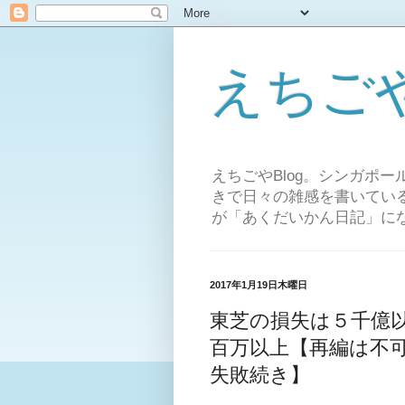
えちご
えちごやBlog。シンガポ
きで日々の雑感を書いてい
が「あくだいかん日記」
2017年1月19日木曜日
東芝の損失は５千億
百万以上【再編は不
失敗続き】