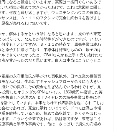
億円になると報道していますが、実際は一兆円ぐらいあるで
ていた損失が極めて大きかったわけで、これは意図的に隠し
ます。何度も繰り返しますが、ウェスチングハウスの買収は
ネサンスは、３・１１のフクシマで完全に終わりを告げまし
、原発が売れるわけ無いです。
るか、解体するかという話になると思います。虎の子の東芝
売っぱらって、なんとか時間稼ぎができたのですが、いよい
。何度もくどいですが、３・１１の時点で、原発事業は終わ
体と原子力に賭けており、半導体は好調なものの、原子力は
ルできていなかったと。CB&Iなんかも上手く売り抜けたな
当者が甘かったのだと思います。白人は本当にこういうとこ
本電産の永守重信氏が手がけた買収以外、日本企業の巨額買
コモなんかは、生み出すキャッシュフローが余りにも大きい
、海外での買収にその資金を注ぎ込んでいるわけですが、見
を投資したオランダのKPNモバイル、1860億円を投資した英
0億円を投資した米国のAT＆Tワイヤレスの海外事業は見事に全
損失を計上しています。本来なら株主代表訴訟を起こされてもお
の会社であれば、完全に潰れていますが、ドコモは寡占市場
体系を維持しているため、極めて高収益で、鼻くそをほじっ
きます。こういう企業であれば、話は別ですが、東芝はこう
医療事業と半導体事業です。他は、さっぱりで損失の穴埋め