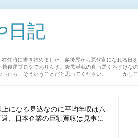
や日記
ール在住時に書き始めました。越後屋から悪代官になれる日
る越後屋ブログでありんす。腹黒満載の真っ黒くろすけな
になったら、そういうことだと思ってください。 かし
以上になる見込なのに平均年収は八
可避、日本企業の巨額買収は見事に