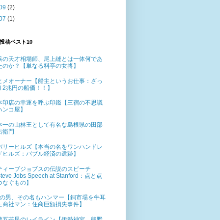
09
(2)
07
(1)
投稿ベスト10
浜の天才相場師、尾上縫とは一体何であ
たのか？【単なる料亭の女将】
ヒメオーナー【船主というお仕事：ざっ
り2兆円の船価！！】
本印店の幸運を呼ぶ印鑑【三宿の不思議
ハンコ屋】
本一の山林王として有名な島根県の田部
右衛門
バリーヒルズ【本当の名をワンハンドレ
ドヒルズ：バブル経済の遺跡】
ティーブジョブスの伝説のスピーチ
teve Jobs Speech at Stanford：点と点
つなぐもの】
%の男、その名もハンマー【銅市場を牛耳
た商社マン：住商巨額損失事件】
畿五芒星のレイライン【伊勢神宮、熊野