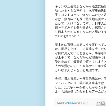
キリンや三菱地所なんかも過去に巨
功したまともな事例は、永守重信氏
手をコントロールできないんだなと
かは、数百年にも及ぶ植民地経営の
たかで、えげつないですよ。日本人
例を見てみても分かる通り、感謝さ
り日本人がお人好しなんだと思いま
ていればいいのに・・・・。
基本的に買収に出るような案件って
か。周易を上げている事業を売りた
が目に見えているときとか、事業を
が上手くて、なんだかんだ理由をつ
受け止めて、最高値で買ってしまう
人の気質なので、１０年や２０年で
とい欧米人じゃないと無理です。
先程、日本電産の永守重信氏以外、
フトバンクの孫正義の買収事案では
した。ただIphoneがあったから
よりも超高値づかみをしたアームが
投稿者
echigoya
時刻:
3:42