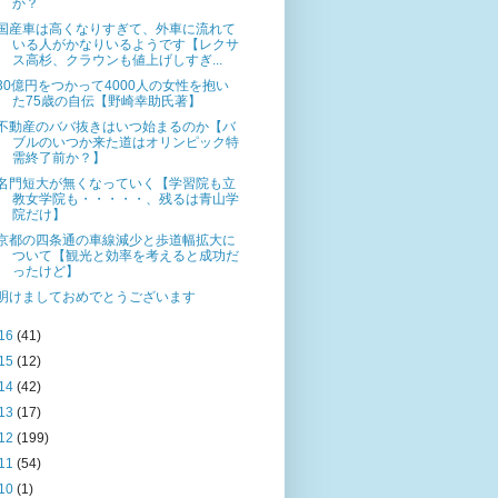
か？
国産車は高くなりすぎて、外車に流れて
いる人がかなりいるようです【レクサ
ス高杉、クラウンも値上げしすぎ...
30億円をつかって4000人の女性を抱い
た75歳の自伝【野崎幸助氏著】
不動産のババ抜きはいつ始まるのか【バ
ブルのいつか来た道はオリンピック特
需終了前か？】
名門短大が無くなっていく【学習院も立
教女学院も・・・・・、残るは青山学
院だけ】
京都の四条通の車線減少と歩道幅拡大に
ついて【観光と効率を考えると成功だ
ったけど】
明けましておめでとうございます
16
(41)
15
(12)
14
(42)
13
(17)
12
(199)
11
(54)
10
(1)