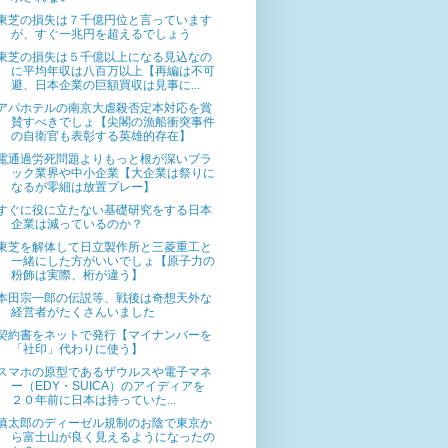
東芝の損失は７千億円位と言っています
が、すぐ一兆円を超えるでしょう
東芝の損失は５千億以上になる見込なの
に平均年収は八百万以上【再編は不可
避、日本企業の巨額買収は見事に...
アパホテルの南京大虐殺否定本対応を賞
賛すべきでしょ【尖閣の漁船衝突事件
の自衛官も表彰する英雄的存在】
電通過労死問題よりもっと根が深いブラ
ック業界や中小企業【大企業は祭りに
なるが零細は放置プレー】
すぐに役に立たない基礎研究をする日本
企業は減っているのか？
東芝を解体して日立製作所と三菱重工と
一緒にした方がいいでしょ【原子力の
粉飾は実際、桁が違う】
本田宗一郎の伝説等、戦後は奇想天外な
経営者がたくさんいました
契約書をネットで発行【マイナンバーを
「社印」代わりに使う】
スマホの原型であるザウルスや電子マネ
ー（EDY・SUICA）のアイディアを
２０年前に日本は持っていた...
慎太郎のディーゼル規制のお陰で東京か
ら富士山が良く見えるようになったの