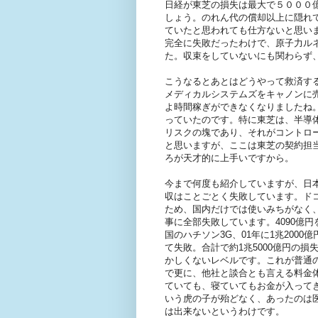
日経が東芝の損失は最大で５０００
しょう。のれん代の償却以上に隠れ
ていたと思われても仕方ないと思い
完全に失敗だったわけで、原子力ル
た。収束をしていないにも関わらず
こうなるとあとはどうやって救済す
メディカルシステムズをキャノンに
よ時間稼ぎができなくなりましたね
っていたのです。特に東芝は、半導
リスクの塊であり、それがコントロー
と思いますが、ここは東芝の契約担
ろが天才的に上手いですから。
今まで何度も紹介していますが、日
収はことごとく失敗しています。ド
ため、国内だけでは使いみちがなく
事に全部失敗しています。4090億円
国のハチソン3G、01年に1兆200
て失敗。合計で約1兆5000億円の
かしくないレベルです。これが普通
で更に、他社と談合とも言える料金
ていても、寝ていてもお金が入って
いう虎の子が殆どなく、あったのは
は出来ないというわけです。