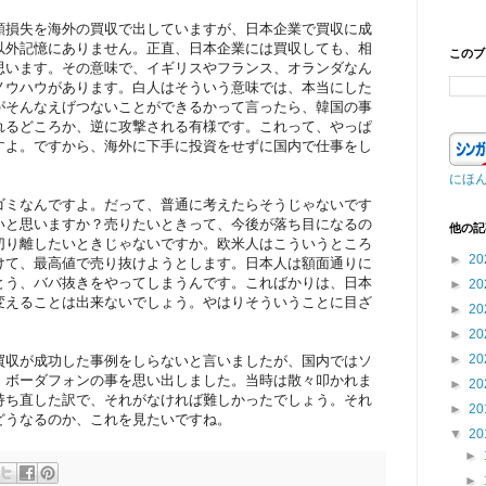
額損失を海外の買収で出していますが、日本企業で買収に成
以外記憶にありません。正直、日本企業には買収しても、相
このブ
思います。その意味で、イギリスやフランス、オランダなん
ノウハウがあります。白人はそういう意味では、本当にした
がそんなえげつないことができるかって言ったら、韓国の事
れるどころか、逆に攻撃される有様です。これって、やっぱ
すよ。ですから、海外に下手に投資をせずに国内で仕事をし
にほ
ゴミなんですよ。だって、普通に考えたらそうじゃないです
いと思いますか？売りたいときって、今後が落ち目になるの
他の記
切り離したいときじゃないですか。欧米人はこういうところ
►
20
けて、最高値で売り抜けようとします。日本人は額面通りに
とう、ババ抜きをやってしまうんです。こればかりは、日本
►
20
変えることは出来ないでしょう。やはりそういうことに目ざ
►
20
►
20
►
20
買収が成功した事例をしらないと言いましたが、国内ではソ
、ボーダフォンの事を思い出しました。当時は散々叩かれま
►
20
こそ持ち直した訳で、それがなければ難しかったでしょう。それ
►
20
どうなるのか、これを見たいですね。
▼
20
►
►