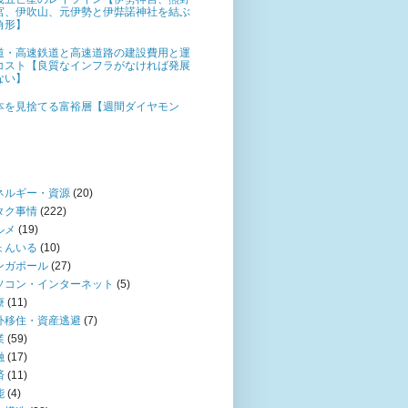
宮、伊吹山、元伊勢と伊弉諾神社を結ぶ
角形】
道・高速鉄道と高速道路の建設費用と運
コスト【良質なインフラがなければ発展
ない】
本を見捨てる富裕層【週間ダイヤモン
】
ネルギー・資源
(20)
タク事情
(222)
ルメ
(19)
ょんいる
(10)
ンガポール
(27)
ソコン・インターネット
(5)
療
(11)
外移住・資産逃避
(7)
業
(59)
融
(17)
済
(11)
能
(4)