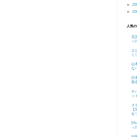
►
20
►
20
人気の
北
っ
エ
く
山
な
日
長
チ
ッ
ス
【S
を
5
っ
近