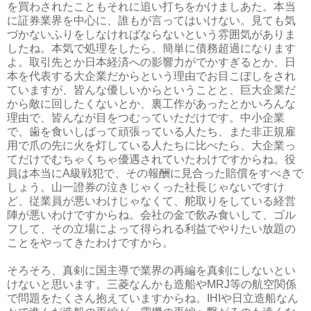
を買わされたこともそれに追い打ちをかけましあた。本当
に証券業界を中心に、誰もが言ってはいけない。見ても気
づかないふりをしなければならないという雰囲気がありま
したね。本気で処理をしたら、簡単に債務超過になります
よ。取引先とか日本経済への影響力がでかすぎるとか、日
本を代表する大企業だからという理由でお目こぼしをされ
ていますが、皆んな優しいからということと、巨大企業だ
から敵に回したくないとか、裏工作があったとかいろんな
理由で、皆んなが目をつむっていただけです。中小企業
で、歯を食いしばって頑張っている人たち、また非正規雇
用で爪の先に火を灯している人たちに比べたら、大企業っ
てだけでむちゃくちゃ優遇されていたわけですからね。役
員は本当にA級戦犯で、その報酬に見合った賠償をすべきで
しょう。山一證券の泣きじゃくった社長じゃないですけ
ど、従業員が悪いわけじゃなくて、舵取りをしている経営
陣が悪いわけですからね。会社の金で飲み食いして、ゴル
フして、その立場によって得られる利益でやりたい放題の
ことをやってきたわけですから。
そろそろ、真剣に国主導で業界の再編を真剣にしないとい
けないと思います。三菱なんかも造船やMRJ等の航空関係
で問題をたくさん抱えていますからね。IHIや日立造船なん