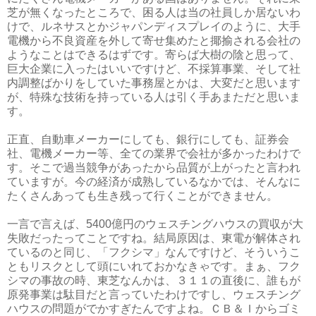
芝が無くなったところで、困る人は当の社員しか居ないわ
けで、ルネサスとかジャパンディスプレイのように、大手
電機から不良資産を外して寄せ集めたと揶揄される会社の
ようなことはできるはずです。寄らば大樹の陰と思って、
巨大企業に入ったはいいですけど、不採算事業、そして社
内調整ばかりをしていた事務屋とかは、大変だと思います
が、特殊な技術を持っている人は引く手あまただと思いま
す。
正直、自動車メーカーにしても、銀行にしても、証券会
社、電機メーカー等、全ての業界で会社が多かったわけで
す。そこで過当競争があったから品質が上がったと言われ
ていますが。今の経済が成熟しているなかでは、そんなに
たくさんあっても生き残って行くことができません。
一言で言えば、5400億円のウェスチングハウスの買収が大
失敗だったってことですね。結局原因は、東電が解体され
ているのと同じ、「フクシマ」なんですけど、そういうこ
ともリスクとして頭にいれておかなきゃです。まぁ、フク
シマの事故の時、東芝なんかは、３１１の直後に、誰もが
原発事業は駄目だと言っていたわけですし、ウェスチング
ハウスの問題がでかすぎたんですよね。ＣＢ＆Ｉからゴミ