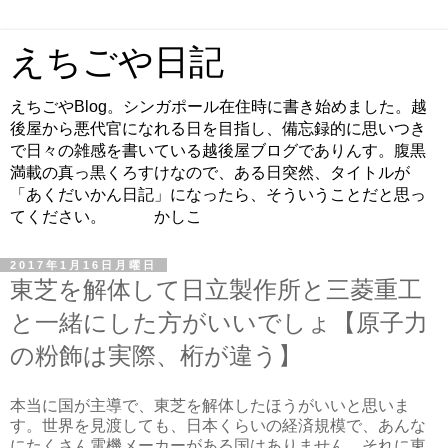
えちごや日記
えちごやBlog。シンガポール在住時に書き始めました。越
後屋から悪代官になれる日を目指し、備忘録的に思いつき
で日々の雑感を書いている越後屋ブログでありんす。腹黒
満載の真っ黒くろすけなので、ある日突然、タイトルが
「あくだいかん日記」になったら、そういうことだと思っ
てください。 かしこ
2017年1月16日月曜日
東芝を解体して日立製作所と三菱重工
と一緒にした方がいいでしょ【原子力
の粉飾は実際、桁が違う】
本当に国が主導で、東芝を解体したほうがいいと思いま
す。世界を見渡しても、日本くらいの経済規模で、あんな
にたくさん電機メーカーがある国はありません。それに東