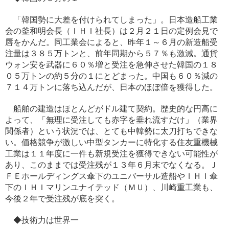
「韓国勢に大差を付けられてしまった」。日本造船工業
会の釜和明会長（ＩＨＩ社長）は２月２１日の定例会見で
唇をかんだ。同工業会によると、昨年１～６月の新造船受
注量は３８５万トンと、前年同期から５７％も激減。通貨
ウォン安を武器に６０％増と受注を急伸させた韓国の１８
０５万トンの約５分の１にとどまった。中国も６０％減の
７１４万トンに落ち込んだが、日本のほぼ倍を獲得した。
船舶の建造はほとんどがドル建て契約。歴史的な円高に
よって、「無理に受注しても赤字を垂れ流すだけ」（業界
関係者）という状況では、とても中韓勢に太刀打ちできな
い。価格競争が激しい中型タンカーに特化する住友重機械
工業は１１年度に一件も新規受注を獲得できない可能性が
あり、このままでは受注残が１３年６月末でなくなる。Ｊ
ＦＥホールディングス傘下のユニバーサル造船やＩＨＩ傘
下のＩＨＩマリンユナイテッド（ＭＵ）、川崎重工業も、
今後２年で受注残が底を突く。
◆技術力は世界一