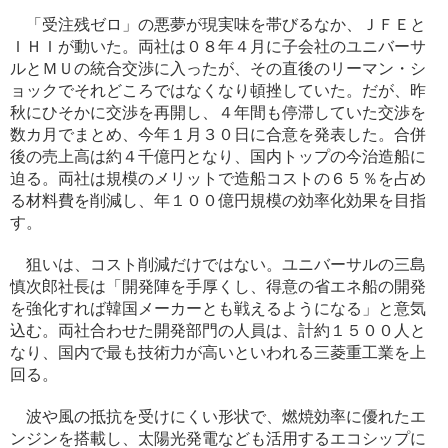
「受注残ゼロ」の悪夢が現実味を帯びるなか、ＪＦＥと
ＩＨＩが動いた。両社は０８年４月に子会社のユニバーサ
ルとＭＵの統合交渉に入ったが、その直後のリーマン・シ
ョックでそれどころではなくなり頓挫していた。だが、昨
秋にひそかに交渉を再開し、４年間も停滞していた交渉を
数カ月でまとめ、今年１月３０日に合意を発表した。合併
後の売上高は約４千億円となり、国内トップの今治造船に
迫る。両社は規模のメリットで造船コストの６５％を占め
る材料費を削減し、年１００億円規模の効率化効果を目指
す。
狙いは、コスト削減だけではない。ユニバーサルの三島
慎次郎社長は「開発陣を手厚くし、得意の省エネ船の開発
を強化すれば韓国メーカーとも戦えるようになる」と意気
込む。両社合わせた開発部門の人員は、計約１５００人と
なり、国内で最も技術力が高いといわれる三菱重工業を上
回る。
波や風の抵抗を受けにくい形状で、燃焼効率に優れたエ
ンジンを搭載し、太陽光発電なども活用するエコシップに