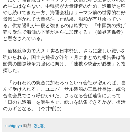
め手にはならない。中韓勢が大量建造のため、造船所を増
やし続けてきた一方、海運会社はリーマン前の世界的な好
景気に浮かれて大量発注した結果、船舶が有り余ってい
る。供給過剰が一段と強まるのは確実で、「中国勢の投げ
売り受注で船価の下落がさらに加速する」（業界関係者）
と懸念されている。
価格競争力で大きく劣る日本勢は、さらに厳しい戦いを
強いられる。国土交通省が昨年７月にまとめた報告書は造
船業の国際競争力強化に向け、「連携や統合が必要」と指
摘した。
「われわれの統合に加わろうという会社が増えれば、喜
んで受け入れる」。ユニバーサル造船の三島社長は、統合
合意会見でこう呼びかけた。さらなる合従連衡によって、
「日の丸造船」を誕生させ、総力を結集できるかが、復活
のカギとなる。（今井裕治）
echigoya
時刻:
20:30