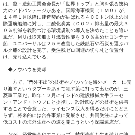
は、釜・造船工業会会長が「世界トップ」と胸を張る技術
力のアドバンテージがある。国際海事機関（ＩＭＯ）が、
１４年１月以降に建造契約が結ばれる４００トン以上の国
際運航船舶に対し、二酸化炭素（ＣＯ２）排出量の最大３
０％削減を義務づける環境規制の導入を決めたことも追い
風だ。ＭＵは従来船より燃費性能を３０％高めたコンテナ
船、ユニバーサルは２５％改善した鉄鉱石や石炭を運ぶバ
ルク船の設計を完了。受注残ゼロ回避の切り札と位置付
け、売り込んでいる。
◆ノウハウを売却
一方で、“門外不出”の技術やノウハウを海外メーカーに売
り渡すというタブーをあえて犯す策に打って出たのが、三
菱重工業だ。昨年１２月にインドの建設機械大手ラーセ
ン・アンド・トウブロと提携し、設計図などの技術を供与
することで合意した。ライセンス収入を得るだけにとどま
らず、将来的には合弁事業に発展させ、共同受注によって
低コストの海外生産への道を開こうという深謀遠慮だ。
だが、経営統合やエコシップ、技術売却も生き残りの決