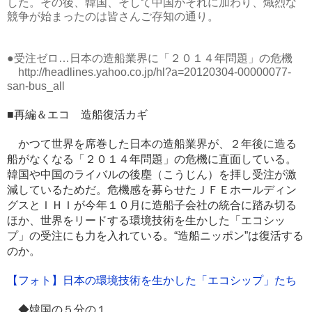
した。その後、韓国、そして中国がそれに加わり、熾烈な
競争が始まったのは皆さんご存知の通り。
●受注ゼロ…日本の造船業界に「２０１４年問題」の危機
http://headlines.yahoo.co.jp/hl?a=20120304-00000077-
san-bus_all
■再編＆エコ 造船復活カギ
かつて世界を席巻した日本の造船業界が、２年後に造る
船がなくなる「２０１４年問題」の危機に直面している。
韓国や中国のライバルの後塵（こうじん）を拝し受注が激
減しているためだ。危機感を募らせたＪＦＥホールディン
グスとＩＨＩが今年１０月に造船子会社の統合に踏み切る
ほか、世界をリードする環境技術を生かした「エコシッ
プ」の受注にも力を入れている。“造船ニッポン”は復活する
のか。
【フォト】日本の環境技術を生かした「エコシップ」たち
◆韓国の５分の１