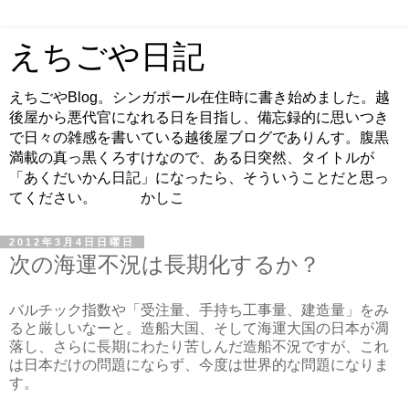
えちごや日記
えちごやBlog。シンガポール在住時に書き始めました。越
後屋から悪代官になれる日を目指し、備忘録的に思いつき
で日々の雑感を書いている越後屋ブログでありんす。腹黒
満載の真っ黒くろすけなので、ある日突然、タイトルが
「あくだいかん日記」になったら、そういうことだと思っ
てください。 かしこ
2012年3月4日日曜日
次の海運不況は長期化するか？
バルチック指数や「受注量、手持ち工事量、建造量」をみ
ると厳しいなーと。造船大国、そして海運大国の日本が凋
落し、さらに長期にわたり苦しんだ造船不況ですが、これ
は日本だけの問題にならず、今度は世界的な問題になりま
す。