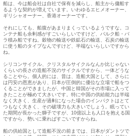
船は、今は船会社は自社で保有を減らし、船主から傭船す
るような契約が増えています。いわゆるエヒメオーナー、
ギリシャオーナー、香港オーナーです。
それにしても、船腹があまりまくっているようですな。コ
ンテナ船も余剰感がすごいらしいですけど、バルク船・バ
ラ積み船ですね。穀物の輸送や鉄鉱石の輸送、石炭の輸送
に使う船のタイプなんですけど、半端ないらしいですから
ね。
シリコンサイクル、クリスタルサイクルなんか比じゃない
くらいの長さの造船不況のサイクルですから、一体どうな
ることやら。個人的には、昔は、造船大国として、さらに
は円安の恩恵があり、日本が圧倒的に優位な立場で船をつ
くることができましたが、中国と韓国がその市場に入って
きたことが極めて大きいです。特に中国の供給能力は半端
なく大きく、生産が過剰になった場合のインパクトはとて
つもなく大きく、その破壊力も大きいでしょう。眠ってい
た期間が長かった獅子ですが、10億以上も人口を抱える国
ですから、勢いに乗ればすごいですからね。
船の供給国として造船不況の前までは、日本がダントツで